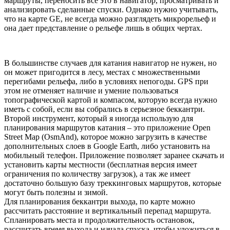
маршруты, переносить все это в навигатор, просматривать и
анализировать сделанные спуски. Однако нужно учитывать,
что на карте GE, не всегда можно разглядеть микрорельеф и
она дает представление о рельефе лишь в общих чертах.
В большинстве случаев для катания навигатор не нужен, но
он может пригодится в лесу, местах с множественными
перегибами рельефа, либо в условиях непогоды. GPS при
этом не отменяет наличие и умение пользоваться
топографической картой и компасом, которую всегда нужно
иметь с собой, если вы собрались в серьезное беккантри.
Второй инструмент, который я иногда использую для
планирования маршрутов катания – это приложение Open
Street Map (OsmAnd), которое можно загрузить в качестве
дополнительных слоев в Google Earth, либо установить на
мобильный телефон. Приложение позволяет заранее скачать и
установить карты местности (бесплатная версия имеет
ограничения по количеству загрузок), а так же имеет
достаточно большую базу треккинговых маршрутов, которые
могут быть полезны и зимой.
Для планирования беккантри выхода, по карте можно
рассчитать расстояние и вертикальный перепад маршрута.
Спланировать места и продолжительность остановок,
рассчитать время выхода и начала спуска, чтобы уложиться в