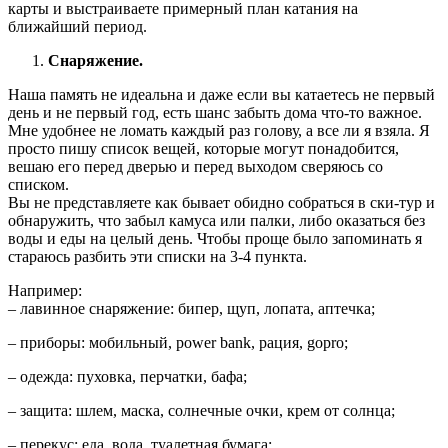
карты и выстраиваете примерный план катания на
ближайший период.
Снаряжение.
Наша память не идеальна и даже если вы катаетесь не первый
день и не первый год, есть шанс забыть дома что-то важное.
Мне удобнее не ломать каждый раз голову, а все ли я взяла. Я
просто пишу список вещей, которые могут понадобится,
вешаю его перед дверью и перед выходом сверяюсь со
списком.
Вы не представляете как бывает обидно собраться в ски-тур и
обнаружить, что забыл камуса или палки, либо оказаться без
воды и еды на целый день. Чтобы проще было запоминать я
стараюсь разбить эти списки на 3-4 пункта.
Например:
– лавинное снаряжение: бипер, щуп, лопата, аптечка;
– приборы: мобильный, power bank, рация, gopro;
– одежда: пуховка, перчатки, бафа;
– защита: шлем, маска, солнечные очки, крем от солнца;
– перекус: еда, вода, туалетная бумага;