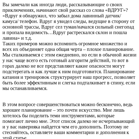
Вы замечали как иногда люди, рассказывающие о своих
приключениях, начинают свой рассказ со слова «ВДРУГ»?
«Вдруг я обнаружил, что забыл дома лавинный датчик/
камуса/ телефон. Вдруг я увидел следы, ведущие в сторону от
основной трассы, Вдруг сел туман/начался сильный снегопад
и пропала видимость…Вдруг растрескался склон и пошла
лавина» и т.д.
Таких примеров можно вспомнить огромное множество и
всех их объединяет одна общая черта – плохое планирование.
Мы сталкиваемся с этим ежедневно, но если в обычной жизни
у нас чаще всего есть готовый алгоритм действий, то вот в
горах далеко не все представляют какие опасности могут
подстерегать и как лучше к ним подготовится. Планирование
катания и тренировок структурирует наш прогресс, позволяет
быть более эффективным и слегка подталкивает в спину, если
мы останавливаемся.
В этом вопросе совершенствоваться можно бесконечно, ведь
хорошее планирование – это почти искусство. Мне лишь
хотелось бы поделить теми инструментами, которые
помогают лично мне. Этот список далеко не исчерпывающий
и у вас наверняка найдется чем его дополнить. Поэтому не
стесняйтесь, оставляете ваши комментарии и дополнения к
этой статье.