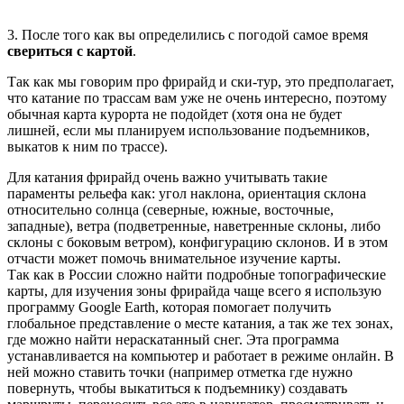
3. После того как вы определились с погодой самое время
свериться с картой
.
Так как мы говорим про фрирайд и ски-тур, это предполагает,
что катание по трассам вам уже не очень интересно, поэтому
обычная карта курорта не подойдет (хотя она не будет
лишней, если мы планируем использование подъемников,
выкатов к ним по трассе).
Для катания фрирайд очень важно учитывать такие
параменты рельефа как: угол наклона, ориентация склона
относительно солнца (северные, южные, восточные,
западные), ветра (подветренные, наветренные склоны, либо
склоны с боковым ветром), конфигурацию склонов. И в этом
отчасти может помочь внимательное изучение карты.
Так как в России сложно найти подробные топографические
карты, для изучения зоны фрирайда чаще всего я использую
программу Google Earth, которая помогает получить
глобальное представление о месте катания, а так же тех зонах,
где можно найти нераскатанный снег. Эта программа
устанавливается на компьютер и работает в режиме онлайн. В
ней можно ставить точки (например отметка где нужно
повернуть, чтобы выкатиться к подъемнику) создавать