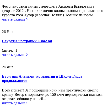
Фотопанорамы сняты с вертолета Андреем Баталовым в
феврале 2012г. На них отлично видны склоны горнолыжного
курорта Роза Хутор (Красная Поляна). Больше панорам,...
читать дальше
26
Ноя
Секреты настройки OsmAnd
(далее…)
читать дальше
24
Янв
Буря над Альпами, но занятия в Школе Гидов
продолжаются
Всем привет! За прошедшие ночи нам практически снесло
крышу. Ветер с порывами до 150 км/ч периодически пытался
оторвать обшивку нашей...
читать дальше