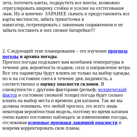
лета, поточить канты, подкрутить все винты, возможно
отрегулировать ширину стойки и усилие на отстегивание
лыж. Ну и конечно ЗАРАНЕЕ
скачать и предустановить все
карты местности, забить треки/точки в
навигатор,
потренировать с лавинным снаряжением
и не
забыть поставить в них свежие батарейки
!!!
2. Следующий этап планирования – это
изучение
прогноза
погоды
и архива погоды
.
Прогноз погоды подскажет вам колебания температуры в
течение дня, вероятность осадков, силу и направление ветра.
Все эти параметры будут влиять не только на выбор одежды,
но и на состояние снега в течение дня, видимость, а
соответственно и
оценку опасности склонов
. В
совокупности с другими факторами (рельеф,
чел
овеческий
фактор
и состояние снежной толщи) погода будет сильно
влиять на выбор места и времени для катания. Так же вы
должны понимать, что любой прогноз, это всего лишь
некоторая вероятностная модель, поэтому во время катания
очень важно постоянно наблюдать за изменениями погоды,
отслеживая
основные признаки лавинной опасности
и
вовремя корректировать свои планы.