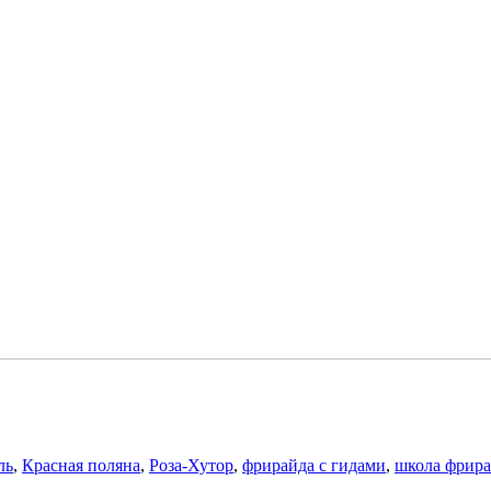
ль
,
Красная поляна
,
Роза-Хутор
,
фрирайда с гидами
,
школа фрира