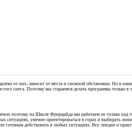
алеко от них, зависит от места и снежной обстановки. Но в наш
ого снега. Поэтому мы стараемся делать программы только в тех
енно поэтому на Школе Фрирарйда мы работаем не только над т
ых ситуациях, умение ориентироваться в горах и выбирать линию
были готовым действовать в любых ситуациях. Все лекции и пра