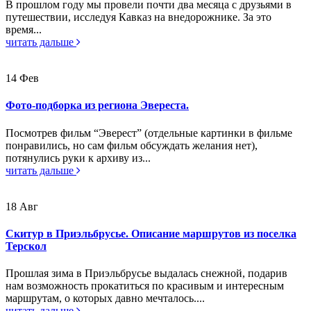
В прошлом году мы провели почти два месяца с друзьями в
путешествии, исследуя Кавказ на внедорожнике. За это
время...
читать дальше
14
Фев
Фото-подборка из региона Эвереста.
Посмотрев фильм “Эверест” (отдельные картинки в фильме
понравились, но сам фильм обсуждать желания нет),
потянулись руки к архиву из...
читать дальше
18
Авг
Скитур в Приэльбрусье. Описание маршрутов из поселка
Терскол
Прошлая зима в Приэльбрусье выдалась снежной, подарив
нам возможность прокатиться по красивым и интересным
маршрутам, о которых давно мечталось....
читать дальше