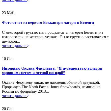
23
Май
Фото отчет из первого Бэккантри лагеря в Безенги
С некоторой грустью мы прощались с лагерем Безенги, из
которого так не хотелось уезжать. Было грустно расставаться с
дружной...
читать дальше
10
Сен
Интервью Оксана Чекулаева: “Я путешествую вслед за
хорошим снегом и летной погодой”
Оксану Чекулаеву никак не назовешь обычной девушкой.
Прорайдер The North Face и Jones Snowboards, чемпионка
России по фрирайду 2013...
читать дальше
20
Сен