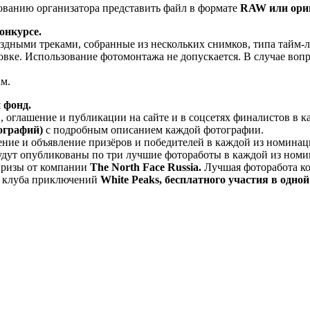
ованию организатора представить файл в формате
RAW или ори
онкурсе.
дными треками, собранные из нескольких снимков, типа тайм-л
ке. Использование фотомонтажа не допускается. В случае вопро
м.
 фонд.
 оглашение и публикации на сайте и в соцсетях финалистов в к
тографий)
с подробным описанием каждой фотографии.
ние и объявление призёров и победителей в каждой из номинаци
ях будут опубликованы по три лучшие фотоработы в каждой из н
призы от компании
The North Face Russia.
Лучшая фоторабота кон
т клуба приключений
White Peaks, бесплатного участия в одной