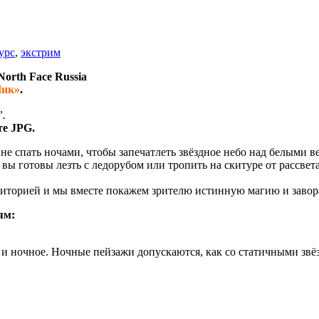
урс
,
экстрим
orth Face Russia
Пик»
.
”.
е JPG.
не спать ночами, чтобы запечатлеть звёздное небо над белыми в
ы готовы лезть с ледорубом или тропить на скитуре от рассвета 
диторией и мы вместе покажем зрителю истинную магию и заво
ям:
и ночное. Ночные пейзажи допускаются, как со статичными звёз