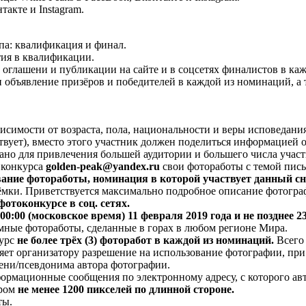
такте и Instagram.
апа: квалификация и финал.
тия в квалификации.
оглашени и публикации на сайте и в соцсетях финалистов в ка
 объявление призёров и победителей в каждой из номинаций, а 
симости от возраста, пола, национальности и веры исповедания
вует), вместо этого участник должен поделиться информацией о к
ано для привлечения большей аудитории и большего числа участ
 конкурса
golden-peak@yandex.ru
свои фотоработы с темой пис
вание фотоработы, номинация в которой участвует данный с
 съёмки. Приветствуется максимально подробное описание фотогр
отоконкурсе в соц. сетях.
 00:00 (московское время) 11 февраля 2019 года и не позднее 2
ные фотоработы, сделанные в горах в любом регионе Мира.
курс
не более трёх (3) фоторабот в каждой из номинаций.
Всего
яет организатору разрешение на использование фотографии, пр
мени/псевдонима автора фотографии.
ормационные сообщения по электронному адресу, с которого ав
ером
не менее 1200 пикселей по длинной стороне.
ты.