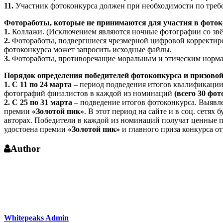
11.
Участник фотоконкурса должен при необходимости по треб
Фотоработы, которые не принимаются для участия в фоток
1.
Коллажи. (Исключением являются ночные фотографии со звёз
2.
Фотоработы, подвергшиеся чрезмерной цифровой корректиров
фотоконкурса может запросить исходные файлы.
3.
Фотоработы, противоречащие моральным и этическим норма
Порядок определения победителей фотоконкурса и призовой
1.
С 11 по 24 марта
– период подведения итогов квалификации,
фотографий финалистов в каждой из номинаций
(всего 30 фо
2.
С 25 по 31 марта
– подведение итогов фотоконкурса. Выявле
премии
«Золотой пик»
. В этот период на сайте и в соц. сет
авторах. Победители в каждой из номинаций получат ценные 
удостоена премии
«Золотой пик»
и главного приза конкурса о
Author
Whitepeaks Admin