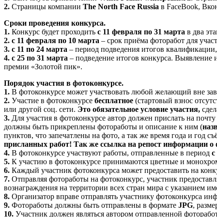
2.
Страницы компании
The North Face Russia
в FaceBook, Вкон
Сроки проведения конкурса.
1.
Конкурс будет проходить
с 11 февраля по 31 марта
в два эт
2.
с 11 февраля по 10 марта
– срок приёма фоторабот для учас
3.
с 11 по 24 марта
– период подведения итогов квалификации, 
4.
с 25 по 31 марта
– подведение итогов конкурса. Выявление и
премии «Золотой пик».
Порядок участия в фотоконкурсе.
1.
В фотоконкурсе может участвовать любой желающий вне зави
2.
Участие в фотоконкурсе
бесплатное
(стартовый взнос отсутст
или другой соц. сети.
Это обязательное условие участия,
сдел
3.
Для участия в фотоконкурсе автор должен прислать на почту
должны быть прикреплены фотоработы и описание к ним (
наз
пунктов, что запечатлены на фото, а так же время года и год
присланных работ!
Так же ссылка на репост информации о ф
4.
В фотоконкурсе участвуют работы, отправленные в период
с
5.
К участию в фотоконкурсе принимаются цветные и монохром
6.
Каждый участник фотоконкурса может предоставить на кон
7.
Отправляя фотоработы на фотоконкурс, участник предоставл
вознаграждения на территории всех стран мира с указанием и
8.
Организатор вправе отправлять участнику фотоконкурса инф
9.
Фотоработы должны быть отправлены в формате
JPG
, разм
10.
Участник должен являться автором отправленной фоторабо