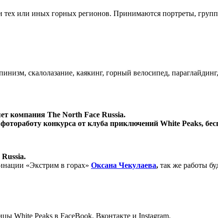
 тех или иных горных регионов. Принимаются портреты, группо
пинизм, скалолазание, каякинг, горный велосипед, параглайдинг,
т компания The North Face Russia.
отоработу конкурса от клуба приключений White Peaks, беспл
 Russia.
инации «Экстрим в горах»
Оксана Чекулаева
,
так же работы бу
ицы White Peaks в FaceBook, Вконтакте и Instagram.