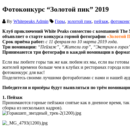
Фотоконкурс “Золотой пик” 2019
By
Whitepeaks Admin
Горы
,
золотой пик
,
пейзаж
,
фотоконк
Клуб приключений White Peaks совместно с компанией The N
объявляет о старте конкурса горной фотографии
«Золотой 
Срок приёма работ:
с 11 февраля по 10 марта 2019 года.
Три номинации:
“Пейзаж”, “Жители гор”, “Экстрим в горах
Принимаются три фотографи в каждой номинации в формат
Если вы любите горы так же как любим их мы, если вы готовы 
жителей времени больше чем в клубах и ресторанах города или в
фотоконкурс для вас!
Поделитесь своими лучшими фотоработами с нами и нашей ау
Победители и призёры будут выявляться по трём номинаци
1. Пейзаж
Принимаются горные пейзажи снятые как в дневное время, так 
сборка из нескольких кадров).