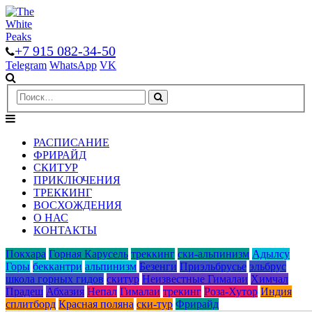
+7 915 082-34-50
Telegram
WhatsApp
VK
РАСПИСАНИЕ
ФРИРАЙД
СКИТУР
ПРИКЛЮЧЕНИЯ
ТРЕККИНГ
ВОСХОЖДЕНИЯ
О НАС
КОНТАКТЫ
Покхара
Горная Карусель
треккинг
ски-альпинизм
Адылcу
Горы
беккантри
альпинизм
Безенги
Приэльбрусье
эльбрус
школа горных гидов
скитур
Неизвестные Гималаи
Химчал
Прадеш
Абхазия
Непал
Гималаи
трекинг
Роза-Хутор
Индия
сплитборд
Красная поляна
ски-тур
Фрирайд