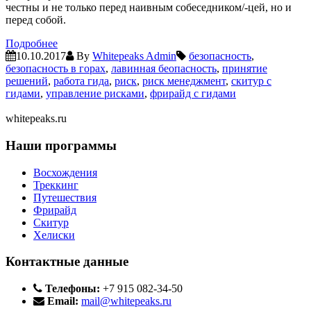
честны и не только перед наивным собеседником/-цей, но и
перед собой.
Подробнее
10.10.2017
By
Whitepeaks Admin
безопасность
,
безопасность в горах
,
лавинная беопасность
,
принятие
решений
,
работа гида
,
риск
,
риск менеджмент
,
скитур с
гидами
,
управление рисками
,
фрирайд с гидами
whitepeaks.ru
Наши программы
Восхождения
Треккинг
Путешествия
Фрирайд
Скитур
Хелиски
Контактные данные
Телефоны:
+7 915 082-34-50
Email:
mail@whitepeaks.ru