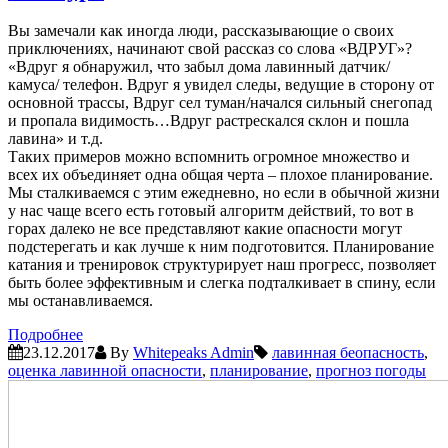
Вы замечали как иногда люди, рассказывающие о своих
приключениях, начинают свой рассказ со слова «ВДРУГ»?
«Вдруг я обнаружил, что забыл дома лавинный датчик/
камуса/ телефон. Вдруг я увидел следы, ведущие в сторону от
основной трассы, Вдруг сел туман/начался сильный снегопад
и пропала видимость…Вдруг растрескался склон и пошла
лавина» и т.д.
Таких примеров можно вспомнить огромное множество и
всех их объединяет одна общая черта – плохое планирование.
Мы сталкиваемся с этим ежедневно, но если в обычной жизни
у нас чаще всего есть готовый алгоритм действий, то вот в
горах далеко не все представляют какие опасности могут
подстерегать и как лучше к ним подготовится. Планирование
катания и тренировок структурирует наш прогресс, позволяет
быть более эффективным и слегка подталкивает в спину, если
мы останавливаемся.
Подробнее
23.12.2017
By
Whitepeaks Admin
лавинная беопасность
,
оценка лавинной опасности
,
планирование
,
прогноз погоды