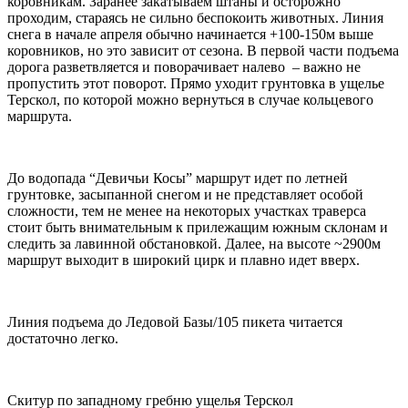
коровникам. Заранее закатываем штаны и осторожно
проходим, стараясь не сильно беспокоить животных. Линия
снега в начале апреля обычно начинается +100-150м выше
коровников, но это зависит от сезона. В первой части подъема
дорога разветвляется и поворачивает налево – важно не
пропустить этот поворот. Прямо уходит грунтовка в ущелье
Терскол, по которой можно вернуться в случае кольцевого
маршрута.
До водопада “Девичьи Косы” маршрут идет по летней
грунтовке, засыпанной снегом и не представляет особой
сложности, тем не менее на некоторых участках траверса
стоит быть внимательным к прилежащим южным склонам и
следить за лавинной обстановкой. Далее, на высоте ~2900м
маршрут выходит в широкий цирк и плавно идет вверх.
Линия подъема до Ледовой Базы/105 пикета читается
достаточно легко.
Скитур по западному гребню ущелья Терскол