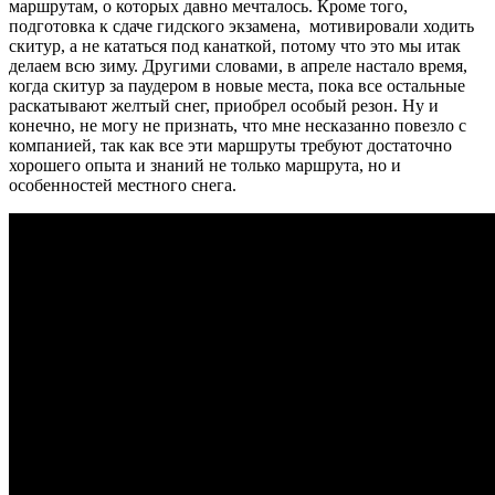
маршрутам, о которых давно мечталось. Кроме того,
подготовка к сдаче гидского экзамена, мотивировали ходить
скитур, а не кататься под канаткой, потому что это мы итак
делаем всю зиму. Другими словами, в апреле настало время,
когда скитур за паудером в новые места, пока все остальные
раскатывают желтый снег, приобрел особый резон. Ну и
конечно, не могу не признать, что мне несказанно повезло с
компанией, так как все эти маршруты требуют достаточно
хорошего опыта и знаний не только маршрута, но и
особенностей местного снега.