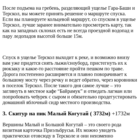
После подъема на гребень, разделяющий ущелье Гара-Баши и
Терскол, вы можете принять решение о маршруте спуска.
Если вы планируете кольцевой маршрут, со спуском в ущелье
Терскол, лучше заранее внимательно просмотреть карту, так
как на западных склонах есть не всегда проездной водопад и
пару ледопадов высотой больше 15м.
Спуск в ущелье Терскол выходит к реке, и возможно внизу
вам уже придется снять лыжи/сноуборд, пристегнуть их к
рюкзаку и какое-то расстояние пройти пешком по траве.
Дорога постепенно расширяется и плавно поворачивает к
большому мосту через речку и ведет обратно, через коровники
в поселок Терскол. После такого дня самое лучше – это
заглянуть в местное кафе “Байрамук” и отведать лагман или
попробовать чебурек с сыром и обязательно продегустировать
домашний яблочный сидр местного производства.
3. Скитур на пик Малый Когутай ( 3732м)
+1732м
Вершины Малый и Большой Когутай – это своего рода
визитная карточка Приэльбрусья. Их можно увидеть
практически отовсюду в Терсколе и они неизменно