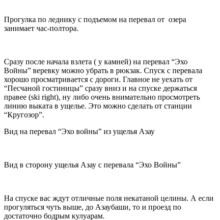
Прогулка по леднику с подъемом на перевал от озера
занимает час-полтора.
Сразу после начала взлета ( у камней) на перевал “Эхо
Войны” веревку можно убрать в рюкзак. Спуск с перевала
хорошо просматривается с дороги. Главное не уехать от
“Песчаной гостиницы” сразу вниз и на спуске держаться
правее (ski right), ну либо очень внимательно просмотреть
линию выката в ущелье. Это можно сделать от станции
“Кругозор”.
Вид на перевал “Эхо войны” из ущелья Азау
Вид в сторону ущелья Азау с перевала “Эхо Войны”
На спуске вас ждут отличные поля некатаной целины. А если
прогуляться чуть выше, до Азаубаши, то и проезд по
достаточно бодрым кулуарам.