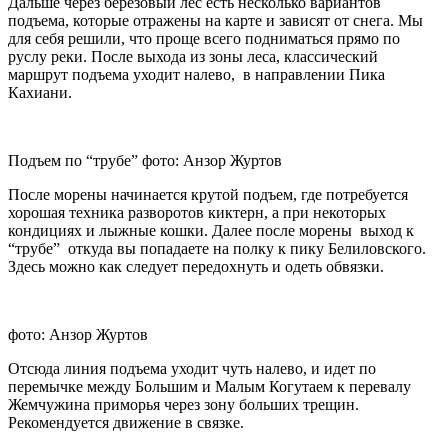
Дальше через березовый лес есть несколько вариантов
подъема, которые отражены на карте и зависят от снега. Мы
для себя решили, что проще всего подниматься прямо по
руслу реки. После выхода из зоны леса, классический
маршрут подъема уходит налево, в направлении Пика
Кахиани.
Подъем по “трубе” фото: Анзор Журтов
После морены начинается крутой подъем, где потребуется
хорошая техника разворотов киктерн, а при некоторых
кондициях и лыжные кошки. Далее после морены выход к
“трубе” откуда вы попадаете на полку к пику Белиловского.
Здесь можно как следует передохнуть и одеть обвязки.
фото: Анзор Журтов
Отсюда линия подъема уходит чуть налево, и идет по
перемычке между Большим и Малым Когутаем к перевалу
Жемчужина приморья через зону больших трещин.
Рекомендуется движение в связке.