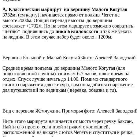
А. Классический маршрут на вершину Малого Когутая
3732м
. (см карту) начинается прямо от поляны Чегет на
высоте 2000м. Общий перепад высоты до вершины
составляет +1732м. Но на этом маршруте возможно сократить
“петлю” поднявшись до
пика Белиловского
и так же уехать
на ледник. В этом случае набор будет около +1200м.
Вершина Большой и Малый Когутай Фото: Алексей Заводский
Среднее время подъема до вершины Малого Когутая (для
подготовленной группы) занимает 6-7 часов, плюс время на
отдых. Спуск лучше начать до 14.00. Помимо стандартного
списка снаряжения для скитура, вам понадобится снаряжение
для путешествий по ледникам ( веревка, обвязка и тд).
Вид с перевала Жемчужина Приморья фото: Алексей Заводски
Нить этого маршрута начинается от моста через речку Баксан.
Найти его просто, если пройти рядом с конюшней,
расположенной на выкате с югов Чегета и спуститься к речке.