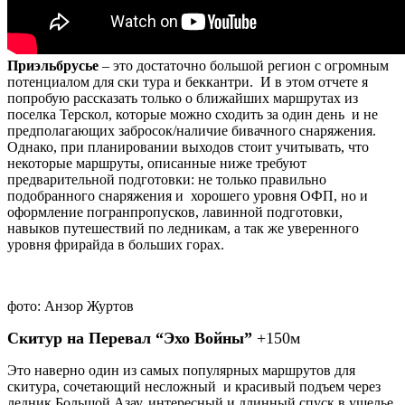
Приэльбрусье
– это достаточно большой регион с огромным
потенциалом для ски тура и беккантри. И в этом отчете я
попробую рассказать только о ближайших маршрутах из
поселка Терскол, которые можно сходить за один день и не
предполагающих забросок/наличие бивачного снаряжения.
Однако, при планировании выходов стоит учитывать, что
некоторые маршруты, описанные ниже требуют
предварительной подготовки: не только правильно
подобранного снаряжения и хорошего уровня ОФП, но и
оформление погранпропусков, лавинной подготовки,
навыков путешествий по ледникам, а так же уверенного
уровня фрирайда в больших горах.
фото: Анзор Журтов
Скитур на Перевал “Эхо Войны”
+150м
Это наверно один из самых популярных маршрутов для
скитура, сочетающий несложный и красивый подъем через
ледник Большой Азау, интересный и длинный спуск в ущелье