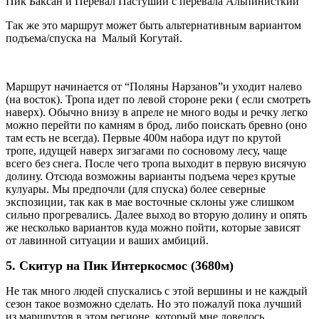
Пик Баксан и Перевал Пастуший с перевала Альпинисткий
Так же это маршрут может быть альтернативным вариантом
подъема/спуска на Малый Когутай.
Маршрут начинается от “Поляны Нарзанов”и уходит налево
(на восток). Тропа идет по левой стороне реки ( если смотреть
наверх). Обычно внизу в апреле не много воды и речку легко
можно перейти по камням в брод, либо поискать бревно (оно
там есть не всегда). Первые 400м набора идут по крутой
тропе, идущей наверх зигзагами по сосновому лесу, чаще
всего без снега. После чего тропа выходит в первую висячую
долину. Отсюда возможны варианты подъема через крутые
кулуары. Мы предпочли (для спуска) более северные
экспозиции, так как в мае восточные склоны уже слишком
сильно прогревались. Далее выход во вторую долину и опять
же несколько вариантов куда можно пойти, которые зависят
от лавинной ситуации и ваших амбиций.
5. Скитур на Пик Интеркосмос (3680м)
Не так много людей спускались с этой вершины и не каждый
сезон такое возможно сделать. Но это пожалуй пока лучший
из маршрутов в этом регионе, который мне довелось