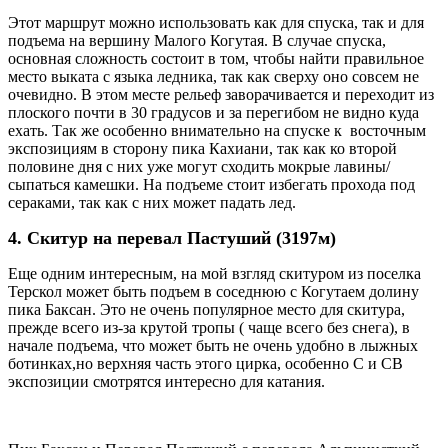
Этот маршрут можно использовать как для спуска, так и для
подъема на вершину Малого Когутая. В случае спуска,
основная сложность состоит в том, чтобы найти правильное
место выката с языка ледника, так как сверху оно совсем не
очевидно. В этом месте рельеф заворачивается и переходит из
плоского почти в 30 градусов и за перегибом не видно куда
ехать. Так же особенно внимательно на спуске к восточным
экспозициям в сторону пика Кахиани, так как ко второй
половине дня с них уже могут сходить мокрые лавины/
сыпаться камешки. На подъеме стоит избегать прохода под
сераками, так как с них может падать лед.
4. Скитур на перевал Пастуший (3197м)
Еще одним интересным, на мой взгляд скитуром из поселка
Терскол может быть подъем в соседнюю с Когутаем долину
пика Баксан. Это не очень популярное место для скитура,
прежде всего из-за крутой тропы ( чаще всего без снега), в
начале подъема, что может быть не очень удобно в лыжных
ботинках,но верхняя часть этого цирка, особенно С и СВ
экспозиции смотрятся интересно для катания.