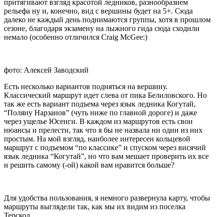
притягивают взгляд красотой ледников, разнообразием
рельефа ну и, конечно, вид с вершины будет на 5+. Сюда
далеко не каждый день поднимаются группы, хотя в прошлом
сезоне, благодаря экзамену на лыжного гида сюда сходили
немало (особенно отличился Craig McGee:)
фото: Алексей Заводский
Есть несколько вариантов подняться на вершину.
Классический маршрут идет слева от пика Белиловского. Но
так же есть вариант подъема через язык ледника Когутай,
“Поляну Нарзанов” (чуть ниже по главной дороге) и даже
через ущелье Юсенги. В каждом из маршрутов есть свои
нюансы и прелести, так что я бы не назвала ни один из них
простым. На мой взгляд, наиболее интересен кольцевой
маршрут с подъемом “по классике” и спуском через висячий
язык ледника “Когутай”, но что вам мешает проверить их все
и решить самому (-ой) какой вам нравится больше?
Для удобства пользования, я немного развернула карту, чтобы
маршруты выглядели так, как мы их видим из поселка
Терскол.