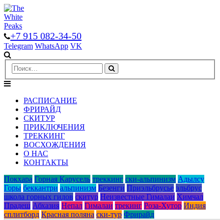
+7 915 082-34-50
Telegram
WhatsApp
VK
РАСПИСАНИЕ
ФРИРАЙД
СКИТУР
ПРИКЛЮЧЕНИЯ
ТРЕККИНГ
ВОСХОЖДЕНИЯ
О НАС
КОНТАКТЫ
Покхара
Горная Карусель
треккинг
ски-альпинизм
Адылcу
Горы
беккантри
альпинизм
Безенги
Приэльбрусье
эльбрус
школа горных гидов
скитур
Неизвестные Гималаи
Химчал
Прадеш
Абхазия
Непал
Гималаи
трекинг
Роза-Хутор
Индия
сплитборд
Красная поляна
ски-тур
Фрирайд