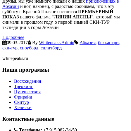
Друзья, мы уже немного писали о наших
приключениях в
Абхазии
и вот, наконец, с радостью сообщаем, что в эту
субботу в Красной Поляне состоится
ПРЕМЬЕРНЫЙ
ПОКАЗ
нашего фильма “
ЛИНИИ АПСНЫ
“, который мы
снимали в прошлом году, о первой зимней СКИ-ТУР
экспедиции в горы Абхазии
Подробнее
09.03.2017
By
Whitepeaks Admin
Абхазия
,
беккантри
,
ски-тур
,
сноуборд
,
сплитборд
whitepeaks.ru
Наши программы
Восхождения
Треккинг
Путешествия
Фрирайд
Скитур
Хелиски
Контактные данные
Телефоны:
+7 915 082-34-50