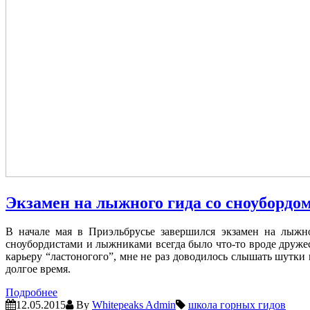
Экзамен на лыжного гида со сноубордо
В начале мая в Приэльбрусье завершился экзамен на лыжно
сноубордистами и лыжниками всегда было что-то вроде дружес
карьеру “ластоногого”, мне не раз доводилось слышать шутки 
долгое время.
Подробнее
12.05.2015
By
Whitepeaks Admin
школа горных гидов