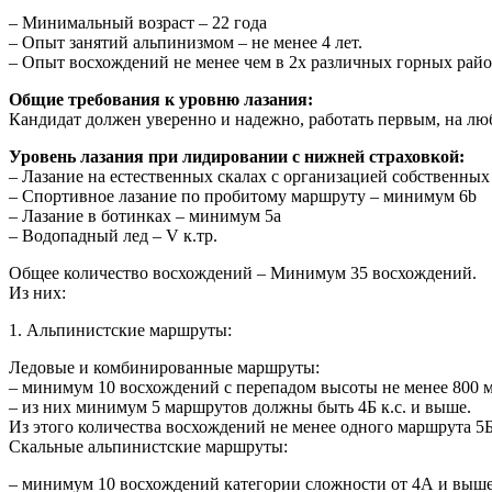
– Минимальный возраст – 22 года
– Опыт занятий альпинизмом – не менее 4 лет.
– Опыт восхождений не менее чем в 2х различных горных рай
Общие требования к уровню лазания:
Кандидат должен уверенно и надежно, работать первым, на любо
Уровень лазания при лидировании с нижней страховкой:
– Лазание на естественных скалах с организацией собственных
– Спортивное лазание по пробитому маршруту – минимум 6b
– Лазание в ботинках – минимум 5а
– Водопадный лед – V к.тр.
Общее количество восхождений – Минимум 35 восхождений.
Из них:
1. Альпинистские маршруты:
Ледовые и комбинированные маршруты:
– минимум 10 восхождений с перепадом высоты не менее 800 м
– из них минимум 5 маршрутов должны быть 4Б к.с. и выше.
Из этого количества восхождений не менее одного маршрута 5Б
Скальные альпинистские маршруты:
– минимум 10 восхождений категории сложности от 4А и выше, 