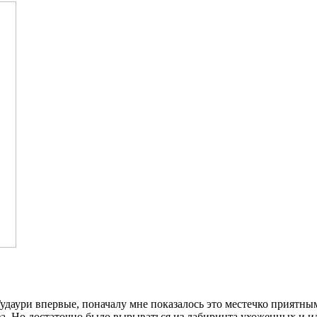
в Гудаури впервые, поначалу мне показалось это местечко прият
о достаточно было вырываться из лабиринта ухоженных и идеа