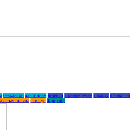
ы
беккантри
альпинизм
Безенги
Приэльбрусье
эльбрус
школа го
Красная поляна
ски-тур
Фрирайд