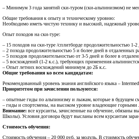
– Минимум 3 года занятий ски-туром (ски-альпинизмом) не мен
Общие требования к опыту и техническому уровню:
Необходимо иметь чистую технику и высокий, надежный уровен
Опыт походов на ски-туре:
– 15 походов на ски-туре /сплитборде продолжительностью 1-2
– 2 похода продолжительностью 5 и более дней в отдаленных 
– 5 походов продолжительностью от 3-5 дней и более в отдал
– 5 восхождений (1-2 к.с.), требующих применения альпинистс
– Опыт летних восхождений минимум до 2Б к.с.
Общие требования ко всем кандидатам:
Рекомендованный уровень знания английского языка – Intermed
Приоритетом при зачислении пользуются:
– опытные гиды по альпинизму и лыжам, которые в будущем см
– гиды и спортсмены, на высоком уровне владеющие горными
Внимание:
все курсанты, зачисленные на обучение, обязаны 
Школы). Условия договора будут высланы всем курсантам заран
Стоимость обучения:
Стоимость обучения – 20 000 руб. за модуль. В стоимость обу