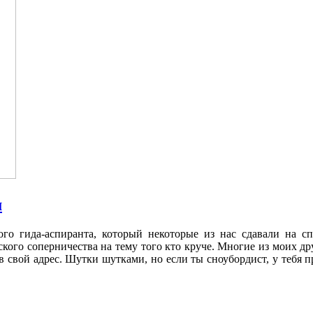
м
го гида-аспиранта, который некоторые из нас сдавали на с
кого соперничества на тему того кто круче. Многие из моих дру
в свой адрес. Шутки шутками, но если ты сноубордист, у тебя 