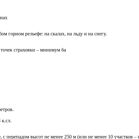
онах
м горном рельефе: на скалах, на льду и на снегу.
 точек страховки – минимум 6a
етров.
 к.сл.
с перепадом высот не менее 250 м (или не менее 10 участков – п