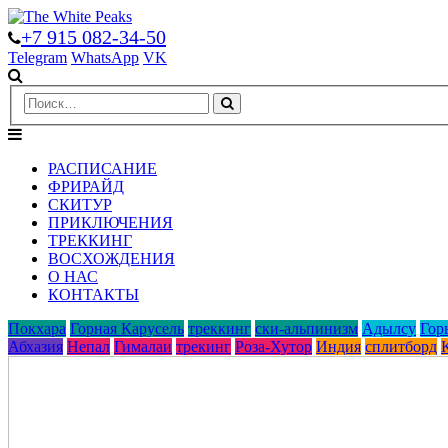
+7 915 082-34-50
Telegram
WhatsApp
VK
РАСПИСАНИЕ
ФРИРАЙД
СКИТУР
ПРИКЛЮЧЕНИЯ
ТРЕККИНГ
ВОСХОЖДЕНИЯ
О НАС
КОНТАКТЫ
Покхара
Горная Карусель
треккинг
ски-альпинизм
Адылcу
Гор
Абхазия
Непал
Гималаи
трекинг
Роза-Хутор
Индия
сплитборд