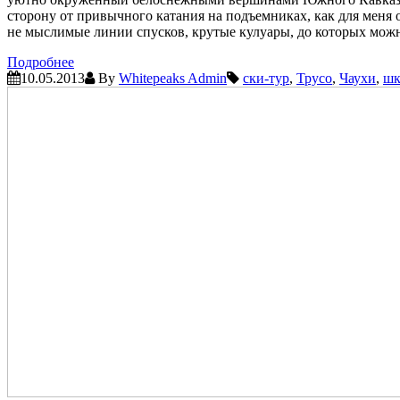
сторону от привычного катания на подъемниках, как для меня
не мыслимые линии спусков, крутые кулуары, до которых можн
Подробнее
10.05.2013
By
Whitepeaks Admin
ски-тур
,
Трусо
,
Чаухи
,
шк