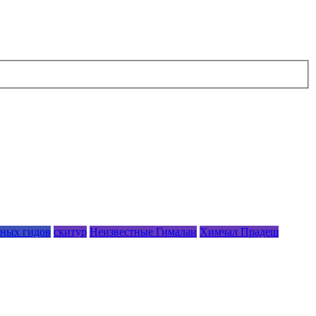
рных гидов
скитур
Неизвестные Гималаи
Химчал Прадеш