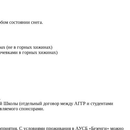
бом состоянии снега.
рах (не в горных хижинах)
ночевками в горных хижинах)
.
лей Школы (отдельный договор между АГГР и студентами
авляемого спонсорами.
мероприятия. С условиями проживания в АУСБ «Безенги» можно