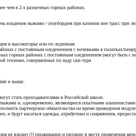
ее чем в 2-х различных горных районах.
ь владения лыжами / сноубордом при катании вне трасс при лю
 дня в высокогорье или по ледникам
районах с постоянным оледенением с ночевками в палатках/пеще
енных горных районах с постоянным оледенением (могут быть с 
кой техники, совершенных по ходу ски-тура
iate и выше.
огут стать преподавателями в Российской школе.
 лыжами и, одновременно, являющиеся опытными альпинистами
выполнить партнерские обязательства на время проведения моду
ее, и будут касаться одежды, атрибутики и снаряжения, предост
чения не входит (!) проживание и питание в месте проведения 