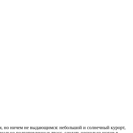
ным, но ничем не выдающимся: небольшой и солнечный курорт,
льно подготовленных трасс, сделать несколько шагов в