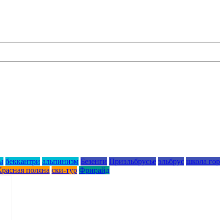
ы
беккантри
альпинизм
Безенги
Приэльбрусье
эльбрус
школа го
Красная поляна
ски-тур
Фрирайд