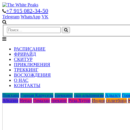
+7 915 082-34-50
Telegram
WhatsApp
VK
РАСПИСАНИЕ
ФРИРАЙД
СКИТУР
ПРИКЛЮЧЕНИЯ
ТРЕККИНГ
ВОСХОЖДЕНИЯ
О НАС
КОНТАКТЫ
Покхара
Горная Карусель
треккинг
ски-альпинизм
Адылcу
Гор
Абхазия
Непал
Гималаи
трекинг
Роза-Хутор
Индия
сплитборд