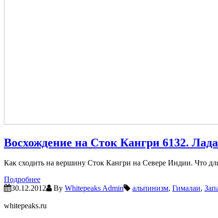
Восхождение на Сток Кангри 6132. Лад
Как сходить на вершину Сток Кангри на Севере Индии. Что для
Подробнее
30.12.2012
By
Whitepeaks Admin
альпинизм
,
Гималаи
,
Зап
whitepeaks.ru