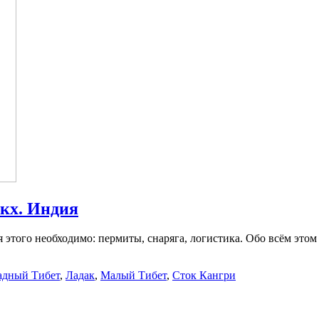
акх. Индия
 этого необходимо: пермиты, снаряга, логистика. Обо всём это
адный Тибет
,
Ладак
,
Малый Тибет
,
Сток Кангри