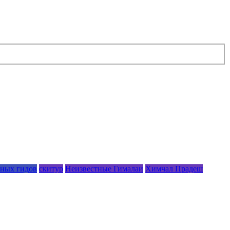
рных гидов
скитур
Неизвестные Гималаи
Химчал Прадеш