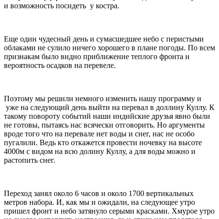
и возможность посидеть у костра.
Еще один чудесный день и сумасшедшее небо с перистыми
облаками не сулило ничего хорошего в плане погоды. По всем
признакам было видно приближение теплого фронта и
вероятность осадков на перевеле.
Поэтому мы решили немного изменить нашу программу и
уже на следующий день выйти на перевал в доллину Куллу. К
такому повороту событий наши индийские друзья явно были
не готовы, пытаясь нас всячески отговорить. Но аргументы
вроде того что на перевале нет воды и снег, нас не особо
пугалили. Ведь кто откажется провести ночевку на высоте
4000м с видом на всю долину Куллу, а для воды можно и
растопить снег.
Переход занял около 6 часов и около 1700 вертикальных
метров набора. И, как мы и ожидали, на следующее утро
пришел фронт и небо затянуло серыми красками. Хмурое утро