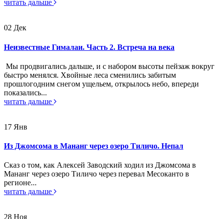
читать дальше
02
Дек
Неизвестные Гималаи. Часть 2. Встреча на века
Мы продвигались дальше, и с набором высоты пейзаж вокруг
быстро менялся. Хвойные леса сменились забитым
прошлогодним снегом ущельем, открылось небо, впереди
показались...
читать дальше
17
Янв
Из Джомсома в Мананг через озеро Тиличо. Непал
Сказ о том, как Алексей Заводский ходил из Джомсома в
Мананг через озеро Тиличо через перевал Месоканто в
регионе...
читать дальше
28
Ноя