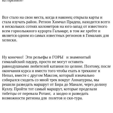
на горизонте?
Все стало на свои места, когда я наконец открыла карты и
стала изучать район. Регион Химчал Прадеш, находится всего
в нескольких сотнях километров на юго-запад от известного
всем горнолыжного курорта Гальмарг, в том же хребте и
является одним из самых известных регионов в Гималаях для
хелиски.
Ну конечно! Эти рельефы и ГОРЫ и знаменитый
гималайский паудер, просто не могут оставить
равнодушными любителей катания по целине. Поэтому, после
окончания курса и вместо того чтобы ехать в треккинг в
Непал, вместе с другом Максом, который изначально
собирался сходить со мной трек вокруг Аннапурны, мы
решили разведать маршрут от Бира до Манале, через долину
Куллу. Пройти тот самый маршрут, которые проделали
тибетцы от перевала Ротанг, а заодно и разведать
возможности региона для полетов и ски-тура.