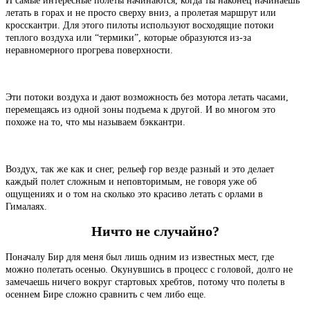
И самые интересные полеты начинаются, когда ты наконец начинаешь
летать в горах и не просто сверху вниз, а пролетая маршрут или
кросскантри. Для этого пилоты используют восходящие потоки
теплого воздуха или “термики”, которые образуются из-за
неравномерного прогрева поверхности.
Эти потоки воздуха и дают возможность без мотора летать часами,
перемещаясь из одной зоны подъема к другой. И во многом это
похоже на то, что мы называем бэккантри.
Воздух, так же как и снег, рельеф гор везде разный и это делает
каждый полет сложным и неповторимым, не говоря уже об
ощущениях и о том на сколько это красиво летать с орлами в
Гималаях.
Ничто не случайно?
Поначалу Бир для меня был лишь одним из известных мест, где
можно полетать осенью. Окунувшись в процесс с головой, долго не
замечаешь ничего вокруг стартовых хребтов, потому что полеты в
осеннем Бире сложно сравнить с чем либо еще.