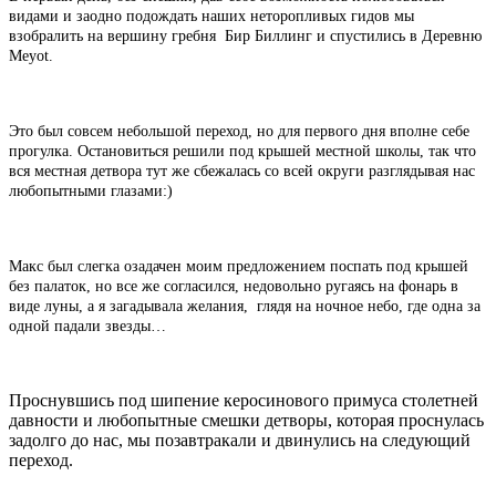
видами и заодно подождать наших неторопливых гидов мы
взобралить на вершину гребня Бир Биллинг и спустились в Деревню
Meyot.
Это был совсем небольшой переход, но для первого дня вполне себе
прогулка. Остановиться решили под крышей местной школы, так что
вся местная детвора тут же сбежалась со всей округи разглядывая нас
любопытными глазами:)
Макс был слегка озадачен моим предложением поспать под крышей
без палаток, но все же согласился, недовольно ругаясь на фонарь в
виде луны, а я загадывала желания, глядя на ночное небо, где одна за
одной падали звезды…
Проснувшись под шипение керосинового примуса столетней
давности и любопытные смешки детворы, которая проснулась
задолго до нас, мы позавтракали и двинулись на следующий
переход.