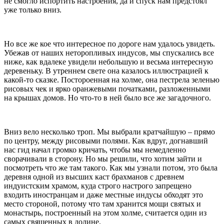
не смогло испортить настроения, да и спуск нам предстоял
уже только вниз.
Но все же кое что интересное по дороге нам удалось увидеть.
Убежав от наших неторопливых индусов, мы спускались все
ниже, как вдалеке увидели небольшую и весьма интересную
деревеньку. В утреннем свете она казалось иллюстрацией к
какой-то сказке. Постороенная на холме, она пестрела зеленью
рисовых чек и ярко оранжевыми початками, разложенными
на крышах домов. Но что-то в ней было все же загадочного.
Вниз вело несколько троп. Мы выбрали кратчайшую – прямо
по центру, между рисовыми полями. Как вдруг, догнавший
нас гид начал громко кричать, чтобы мы немедленно
сворачивали в сторону. Но мы решили, что хотим зайти и
посмотреть что же там такого. Как мы узнали потом, это была
деревня одной из высших каст брахманов с древнем
индуистским храмом, куда строго настрого запрещено
входить иностранцам и даже местные индусы обходят это
место стороной, потому что там хранится мощи святых и
монастырь, построенный на этом холме, считается один из
самых священных в долине.