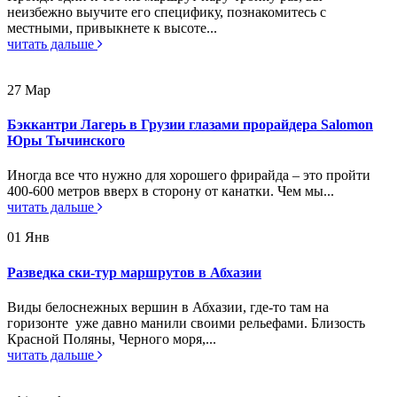
неизбежно выучите его специфику, познакомитесь с
местными, привыкнете к высоте...
читать дальше
27
Мар
Бэккантри Лагерь в Грузии глазами прорайдера Salomon
Юры Тычинского
Иногда все что нужно для хорошего фрирайда – это пройти
400-600 метров вверх в сторону от канатки. Чем мы...
читать дальше
01
Янв
Разведка ски-тур маршрутов в Абхазии
Виды белоснежных вершин в Абхазии, где-то там на
горизонте уже давно манили своими рельефами. Близость
Красной Поляны, Черного моря,...
читать дальше