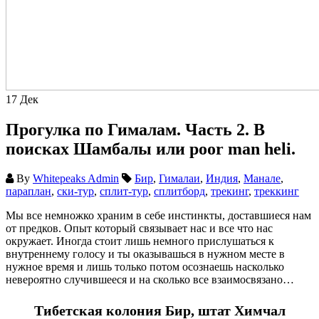
17
Дек
Прогулка по Гималам. Часть 2. В
поисках Шамбалы или poor man heli.
By
Whitepeaks Admin
Бир
,
Гималаи
,
Индия
,
Манале
,
параплан
,
ски-тур
,
сплит-тур
,
сплитборд
,
трекинг
,
треккинг
Мы все немножко храним в себе инстинкты, доставшиеся нам
от предков. Опыт который связывает нас и все что нас
окружает. Иногда стоит лишь немного прислушаться к
внутреннему голосу и ты оказывашься в нужном месте в
нужное время и лишь только потом осознаешь насколько
невероятно случившееся и на сколько все взаимосвязано…
Тибетская колония Бир, штат Химчал