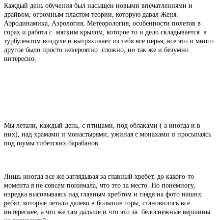
Каждый день обучения был насыщен новыми впечатлениями и
драйвом, огромным пластом теории, которую давал Женя.
Аэродинамика, Аэрология, Метеорология, особенности полетов в
горах и работа с мягким крылом, которое то и дело складывается в
турбулентом воздухе и вытряхивает из тебя все перья, все это и много
другое было просто невероятно сложно, но так же и безумно
интересно.
Мы летали, каждый день, с птицами, под облаками ( а иногда и в
них), над храмами и монастырями, ужиная с монахами и просыпаясь
под шумы тибетских барабанов.
Лишь иногда все же заглядывая за главный хребет, до какого-то
момента я не совсем понимала, что это за место. Но понемногу,
изредка высовываясь над главным хребтом и глядя на фото наших
ребят, которые летали далеко в большие горы, становилось все
интереснее, а что же там дальше и что это за белоснежные вершины