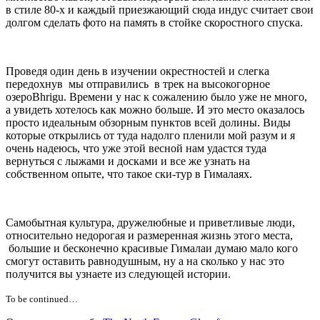
в стиле 80-х и каждый приезжающий сюда индус считает свои
долгом сделать фото на память в стойке скоростного спуска.
Проведя один день в изучении окрестностей и слегка
передохнув мы отправились в трек на высокогорное
озероBhrigu. Времени у нас к сожалению было уже не много,
а увидеть хотелось как можно больше. И это место оказалось
просто идеальным обзорным пунктов всей долины. Виды
которые открылись от туда надолго пленили мой разум и я
очень надеюсь, что уже этой весной нам удастся туда
вернуться с лыжами и досками и все же узнать на
собственном опыте, что такое ски-тур в Гималаях.
Самобытная культура, дружелюбные и приветливые люди,
относительно недорогая и размеренная жизнь этого места,
большие и бесконечно красивые Гималаи думаю мало кого
смогут оставить равнодушным, ну а на сколько у нас это
получится вы узнаете из следующей истории.
To be continued…