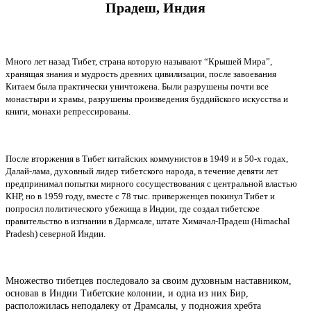
Прадеш, Индия
Много лет назад Тибет, страна которую называют “Крышей Мира”,
хранящая знания и мудрость древних цивилизации, после завоевания
Китаем была практически уничтожена. Были разрушены почти все
монастыри и храмы, разрушены произведения буддийского искусства и
книги, монахи репрессированы.
После вторжения в Тибет китайских коммунистов в 1949 и в 50-х годах,
Далай-лама, духовный лидер тибетского народа, в течение девяти лет
предпринимал попытки мирного сосуществования с центральной властью
КНР, но в 1959 году, вместе с 78 тыс. приверженцев покинул Тибет и
попросил политического убежища в Индии, где создал тибетское
правительство в изгнании в Дармсале, штате Химачал-Прадеш (Himachal
Pradesh) северной Индии.
Множество тибетцев последовало за своим духовным наставником,
основав в Индии Тибетские колонии, и одна из них Бир,
расположилась неподалеку от Драмсалы, у подножия хребта