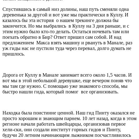
Спустившись в самый низ долины, наш путь сменяли одна
деревенька за другой и вот уже мы практически в Куллу. И
казалось бы эта история о нашем трекинге должна бы
закончится. Но мы выбрались в Куллу на 3 дня раньше, и с
этим нужно было кто-то делать. Остаться ночевать там или
поехать обратно в Бир? Ответ пришел сам собой. И над
предложением Макса взять машину и рвануть в Манале, раз
уж гиды нас не пустили туда через перевал, долго думать не
пришлось.
Дорога от Куллу в Манале занимает всего около 1,5 часов. И
вот мы в этой небольшой деревушке, еще вечером поняв что
мы там где нужно. С помощью уже знакомого способа, мы
быстро нашли гида, который помог все организовать.
Находка была поистинне ценной. Наш гид Пинту оказался не
просто хорошим и знающим парнем. 10 лет назад, когда в этом
регионе начали работать швейцарцы, организовав первое
хели-ски, они создали институт горных гидов и Пинту,
будучи 20 летним начинающим лыжником посчастливилось