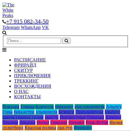
+7 915 082-34-50
Telegram
WhatsApp
VK
РАСПИСАНИЕ
ФРИРАЙД
СКИТУР
ПРИКЛЮЧЕНИЯ
ТРЕККИНГ
ВОСХОЖДЕНИЯ
О НАС
КОНТАКТЫ
Покхара
Горная Карусель
треккинг
ски-альпинизм
Адылcу
Горы
беккантри
альпинизм
Безенги
Приэльбрусье
эльбрус
школа горных гидов
скитур
Неизвестные Гималаи
Химчал
Прадеш
Абхазия
Непал
Гималаи
трекинг
Роза-Хутор
Индия
сплитборд
Красная поляна
ски-тур
Фрирайд