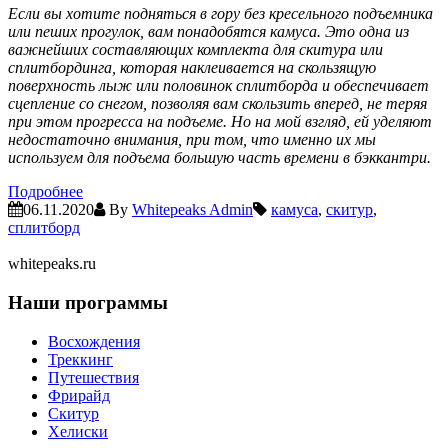
Если вы хотите подняться в гору без кресельного подъемника
или пеших прогулок, вам понадобятся камуса. Это одна из
важнейших составляющих комплекта для скитура или
сплитбординга, которая наклеивается на скользящую
поверхность лыж или половинок сплитборда и обеспечивает
сцепление со снегом, позволяя вам скользить вперед, не теряя
при этом прогресса на подъеме. Но на мой взгляд, ей уделяют
недостаточно внимания, при том, что именно их мы
используем для подъема большую часть времени в бэккантри.
Подробнее
06.11.2020
By
Whitepeaks Admin
камуса
,
скитур
,
сплитборд
whitepeaks.ru
Наши программы
Восхождения
Треккинг
Путешествия
Фрирайд
Скитур
Хелиски