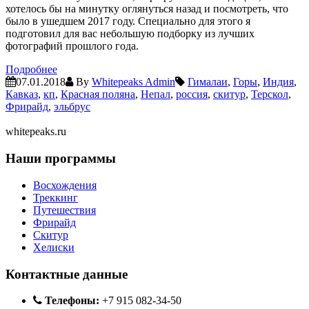
хотелось бы на минутку оглянуться назад и посмотреть, что
было в ушедшем 2017 году. Специально для этого я
подготовил для вас небольшую подборку из лучших
фотографий прошлого года.
Подробнее
07.01.2018
By
Whitepeaks Admin
Гималаи
,
Горы
,
Индия
,
Кавказ
,
кп
,
Красная поляна
,
Непал
,
россия
,
скитур
,
Терскол
,
Фрирайд
,
эльбрус
whitepeaks.ru
Наши программы
Восхождения
Треккинг
Путешествия
Фрирайд
Скитур
Хелиски
Контактные данные
Телефоны:
+7 915 082-34-50