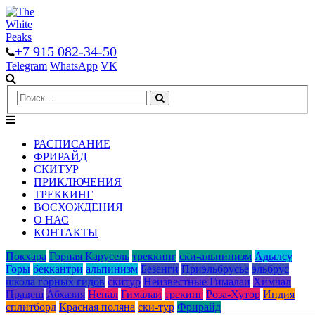
+7 915 082-34-50
Telegram
WhatsApp
VK
РАСПИСАНИЕ
ФРИРАЙД
СКИТУР
ПРИКЛЮЧЕНИЯ
ТРЕККИНГ
ВОСХОЖДЕНИЯ
О НАС
КОНТАКТЫ
Покхара
Горная Карусель
треккинг
ски-альпинизм
Адылcу
Горы
беккантри
альпинизм
Безенги
Приэльбрусье
эльбрус
школа горных гидов
скитур
Неизвестные Гималаи
Химчал
Прадеш
Абхазия
Непал
Гималаи
трекинг
Роза-Хутор
Индия
сплитборд
Красная поляна
ски-тур
Фрирайд